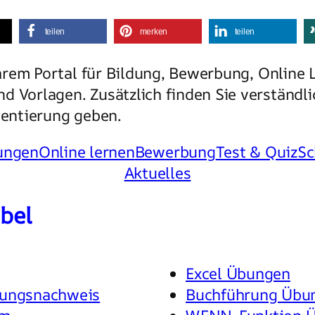
teilen
merken
teilen
hrem Portal für Bildung, Bewerbung, Online 
d Vorlagen. Zusätzlich finden Sie verständl
rientierung geben.
ungen
Online lernen
Bewerbung
Test & Quiz
Sc
Aktuelles
ibel
Excel Übungen
igungsnachweis
Buchführung Übu