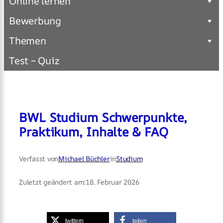
Online lernen
Bewerbung
Themen
Test – Quiz
BWL Studium Schwerpunkte,
Praktikum, Inhalte & FAQ
Verfasst von
Michael Büchler
in
Studium
Zuletzt geändert am:
18. Februar 2026
twittern
teilen