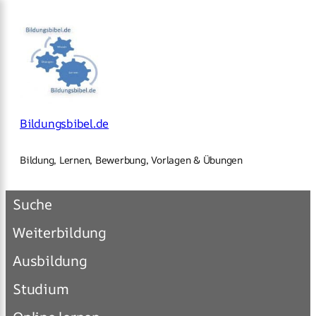
×
Zum
Inhalt
springen
Bildungsbibel.de
Bildung, Lernen, Bewerbung, Vorlagen & Übungen
Suche
Weiterbildung
Ausbildung
Studium