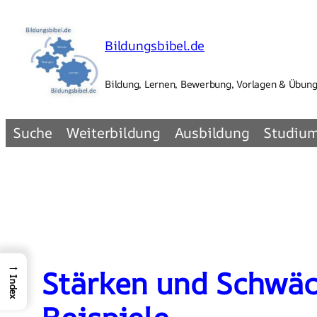
Zum
Inhalt
Bildungsbibel.de
springen
Bildung, Lernen, Bewerbung, Vorlagen & Übun
Suche
Weiterbildung
Ausbildung
Studiu
→
Stärken und Schwäc
Index