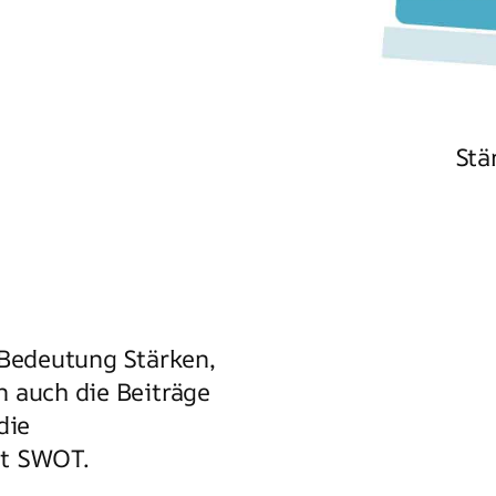
Stä
 Bedeutung Stärken,
n auch die Beiträge
die
it SWOT.