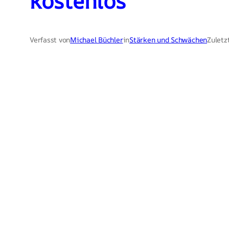
kostenlos
Verfasst von
Michael Büchler
in
Stärken und Schwächen
Zuletz