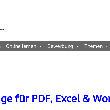
gen
m
Online lernen
Bewerbung
Themen
e für PDF, Excel & Wor