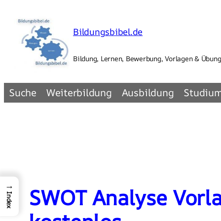
Zum
Inhalt
Bildungsbibel.de
springen
Bildung, Lernen, Bewerbung, Vorlagen & Übun
Suche
Weiterbildung
Ausbildung
Studiu
→
SWOT Analyse Vorlag
Index