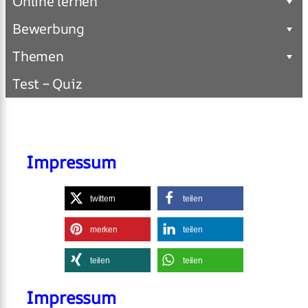
Online lernen
Bewerbung
Themen
Test – Quiz
Impressum
twittern
teilen
merken
teilen
teilen
teilen
Impressum