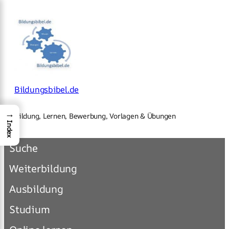
×
Zum
Inhalt
springen
Bildungsbibel.de
→
Bildung, Lernen, Bewerbung, Vorlagen & Übungen
Index
Suche
Weiterbildung
Ausbildung
Studium