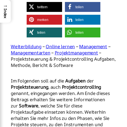
→
twittern
teilen
Index
merken
teilen
teilen
teilen
Weiterbildung
–
Online lernen
–
Management
–
Managementarten
–
Projektmanagement
–
Projektsteuerung & Projektcontrolling Aufgaben,
Methode, Bericht & Software
Im Folgenden soll auf die
Aufgaben
der
Projektsteuerung
, auch
Projektcontrolling
genannt, eingegangen werden. Am Ende dieses
Beitrags erhalten Sie weitere Informationen
zur
Software
, welche Sie für diese
Projektaufgabe einsetzen können. Weiterhin
erhalten Sie mehr Infos zu den Phasen, wie Sie
Projekte steuern, zu den Instrumenten und