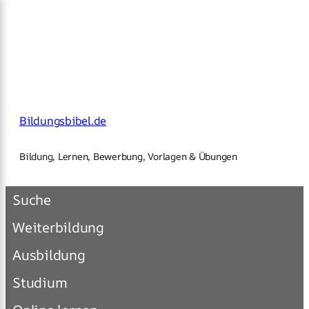
×
Zum
Inhalt
springen
Bildungsbibel.de
Bildung, Lernen, Bewerbung, Vorlagen & Übungen
Suche
Weiterbildung
Ausbildung
Studium