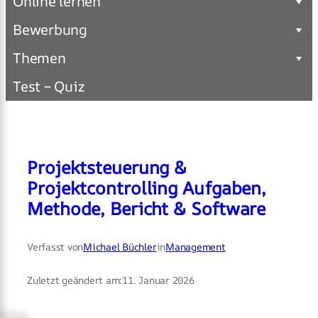
Online lernen
Bewerbung
Themen
Test – Quiz
Projektsteuerung &
Projektcontrolling Aufgaben,
Methode, Bericht & Software
Verfasst von
Michael Büchler
in
Management
Zuletzt geändert am:
11. Januar 2026