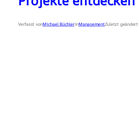
Projekte entdecken
Verfasst von
Michael Büchler
in
Management
Zuletzt geändert