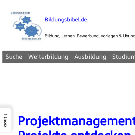
Zum
Inhalt
Bildungsbibel.de
springen
Bildung, Lernen, Bewerbung, Vorlagen & Übun
Suche
Weiterbildung
Ausbildung
Studiu
→
Projektmanagement 
Index