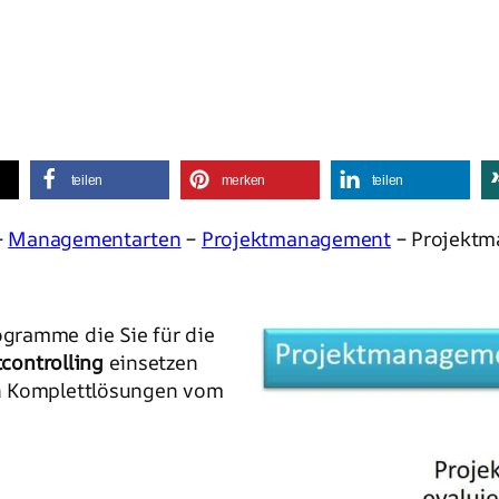
teilen
merken
teilen
–
Managementarten
–
Projektmanagement
– Projektm
gramme die Sie für die
tcontrolling
einsetzen
en Komplettlösungen vom