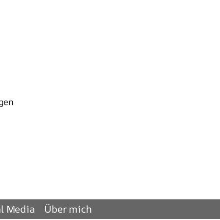
ngen
al Media
Über mich