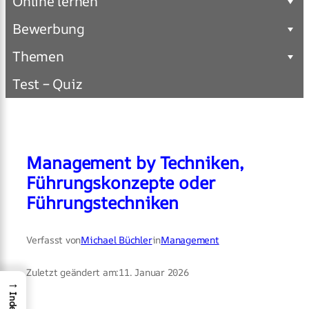
Online lernen
Bewerbung
Themen
Test – Quiz
Management by Techniken,
Führungskonzepte oder
Führungstechniken
Verfasst von
Michael Büchler
in
Management
Zuletzt geändert am:
11. Januar 2026
→
Index