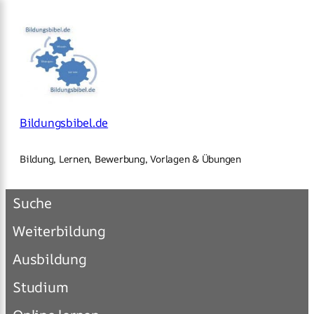
×
Zum
Inhalt
springen
Bildungsbibel.de
Bildung, Lernen, Bewerbung, Vorlagen & Übungen
Suche
Weiterbildung
Ausbildung
Studium