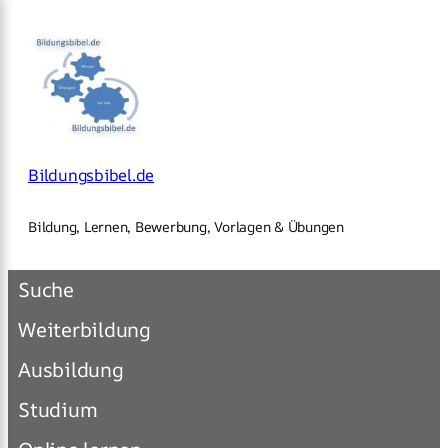
×
Zum
Inhalt
springen
Bildungsbibel.de
Bildung, Lernen, Bewerbung, Vorlagen & Übungen
Suche
Weiterbildung
Ausbildung
Studium