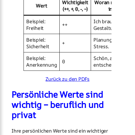
Wichtigkeit
Woran merken Sie
Wert
(++, +, 0, -, –)
im Alltag?
Beispiel:
Ich brauche
++
Freiheit
Gestaltungsspielr
Beispiel:
Planung reduziert
+
Sicherheit
Stress.
Beispiel:
Schön, aber nicht
0
Anerkennung
entscheidend.
Zurück zu den PDFs
Persönliche Werte sind
wichtig – beruflich und
privat
Ihre persönlichen Werte sind ein wichtiger