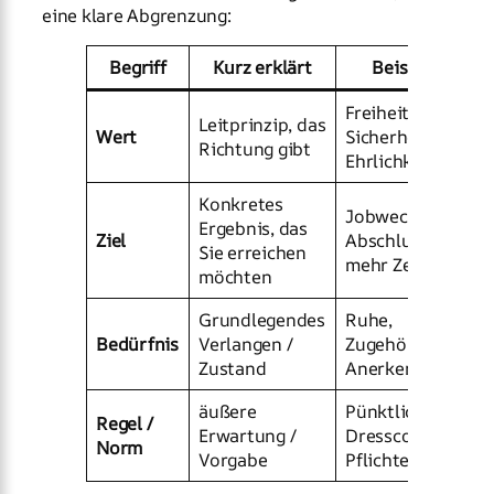
eine klare Abgrenzung:
Begriff
Kurz erklärt
Beispiel
Freiheit,
Leitprinzip, das
Wert
Sicherheit,
Richtung gibt
Ehrlichkeit
Konkretes
Jobwechsel,
Ergebnis, das
Ziel
Abschluss,
Sie erreichen
mehr Zeit
möchten
Grundlegendes
Ruhe,
Bedürfnis
Verlangen /
Zugehörigkeit,
Zustand
Anerkennung
äußere
Pünktlichkeit,
Regel /
Erwartung /
Dresscode,
Norm
Vorgabe
Pflichten