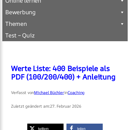
Online lernen
Bewerbung
Themen
Test – Quiz
Werte Liste: 400 Beispiele als
PDF (100/200/400) + Anleitung
Verfasst von
Michael Büchler
in
Coaching
Zuletzt geändert am:
27. Februar 2026
twittern
teilen