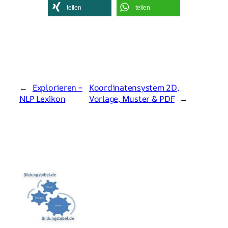
teilen
teilen
←
Explorieren –
Koordinatensystem 2D,
NLP Lexikon
Vorlage, Muster & PDF
→