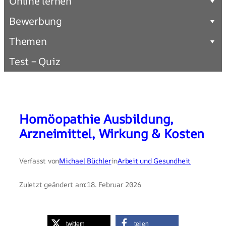
Online lernen
Bewerbung
Themen
Test – Quiz
Homöopathie Ausbildung,
Arzneimittel, Wirkung & Kosten
Verfasst von
Michael Büchler
in
Arbeit und Gesundheit
Zuletzt geändert am:
18. Februar 2026
twittern
teilen