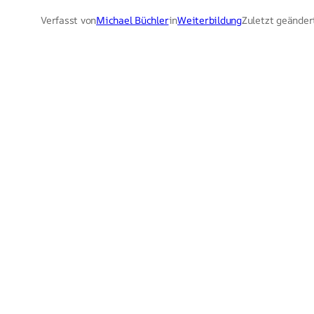
Verfasst von
Michael Büchler
in
Weiterbildung
Zuletzt geänder