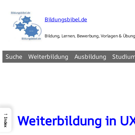
Zum
Inhalt
Bildungsbibel.de
springen
Bildung, Lernen, Bewerbung, Vorlagen & Übun
Suche
Weiterbildung
Ausbildung
Studiu
→
Weiterbildung in UX
Index