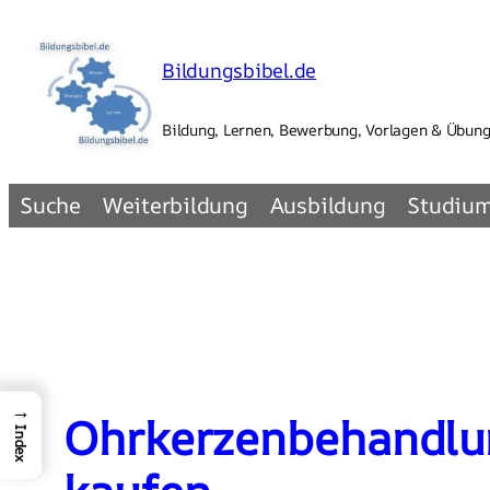
Zum
Inhalt
Bildungsbibel.de
springen
Bildung, Lernen, Bewerbung, Vorlagen & Übun
Suche
Weiterbildung
Ausbildung
Studiu
→
Ohrkerzenbehandlun
Index