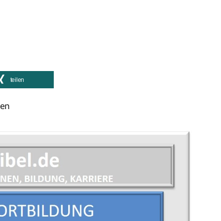
teilen
ken