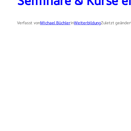
Seminare & Kurse e
Verfasst von
Michael Büchler
in
Weiterbildung
Zuletzt geänder