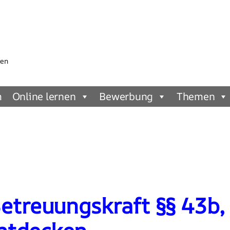
gen
m
Online lernen
Bewerbung
Themen
Betreuungskraft §§ 43b,