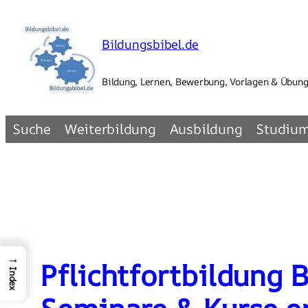
Zum
Inhalt
Bildungsbibel.de
springen
Bildung, Lernen, Bewerbung, Vorlagen & Übun
Suche
Weiterbildung
Ausbildung
Studiu
→
Pflichtfortbildung 
Index