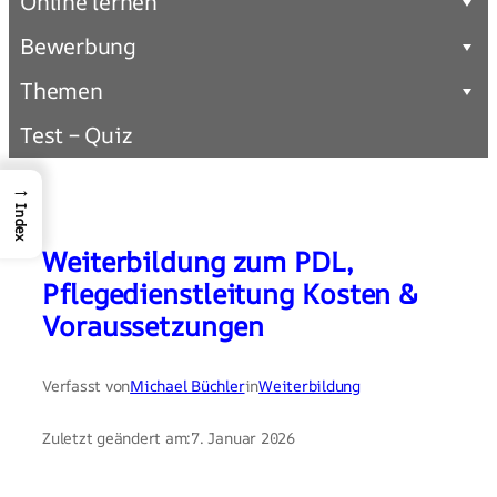
Online lernen
Bewerbung
Themen
Test – Quiz
→
Index
Weiterbildung zum PDL,
Pflegedienstleitung Kosten &
Voraussetzungen
Verfasst von
Michael Büchler
in
Weiterbildung
Zuletzt geändert am:
7. Januar 2026