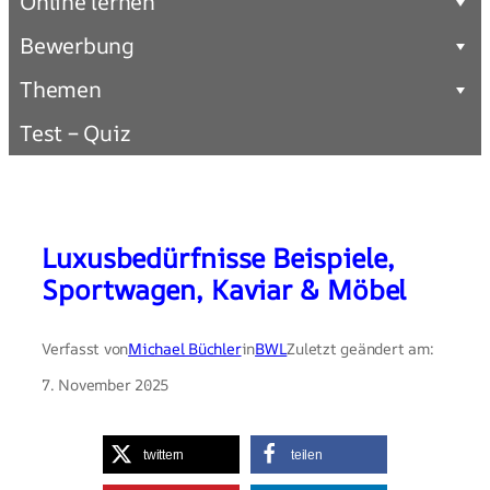
Online lernen
Bewerbung
Themen
Test – Quiz
Luxusbedürfnisse Beispiele,
Sportwagen, Kaviar & Möbel
Verfasst von
Michael Büchler
in
BWL
Zuletzt geändert am:
7. November 2025
twittern
teilen