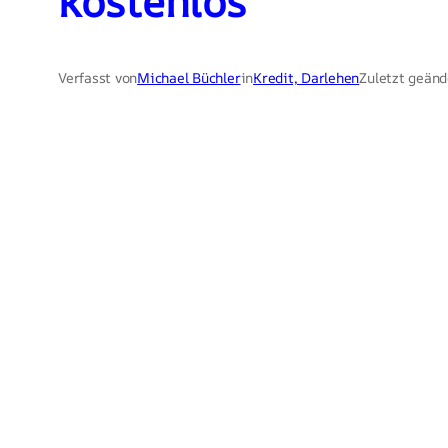
kostenlos
Verfasst von
Michael Büchler
in
Kredit, Darlehen
Zuletzt geänd