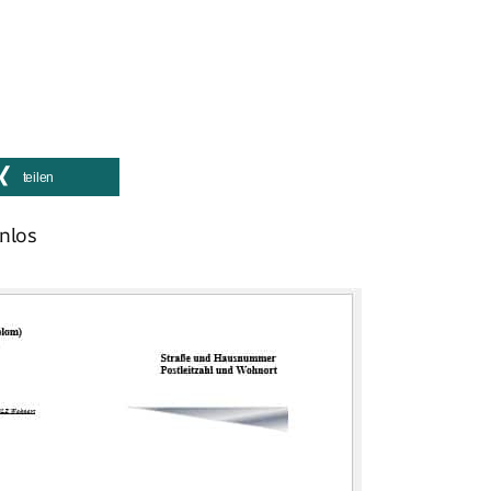
teilen
nlos