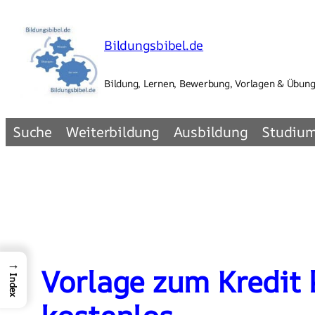
Zum
Inhalt
Bildungsbibel.de
springen
Bildung, Lernen, Bewerbung, Vorlagen & Übun
Suche
Weiterbildung
Ausbildung
Studiu
→
Vorlage zum Kredit
Index