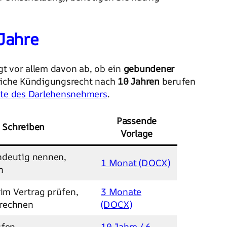
Jahre
ngt vor allem davon ab, ob ein
gebundener
tzliche Kündigungsrecht nach
10 Jahren
berufen
te des Darlehensnehmers
.
Passende
 Schreiben
Vorlage
ndeutig nennen,
1 Monat (DOCX)
n
 im Vertrag prüfen,
3 Monate
rechnen
(DOCX)
üfen
10 Jahre / 6