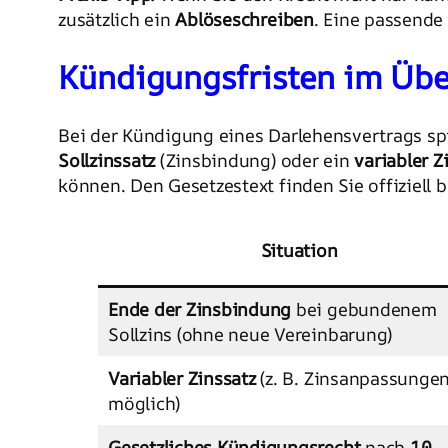
zusätzlich ein
Ablöseschreiben
. Eine passende 
Kündigungsfristen im Über
Bei der Kündigung eines Darlehensvertrags spie
Sollzinssatz
(Zinsbindung) oder ein
variabler Z
können. Den Gesetzestext finden Sie offiziell b
Situation
Ende der Zinsbindung
bei gebundenem
Sollzins (ohne neue Vereinbarung)
Variabler Zinssatz
(z. B. Zinsanpassunge
möglich)
Gesetzliches Kündigungsrecht
nach
10