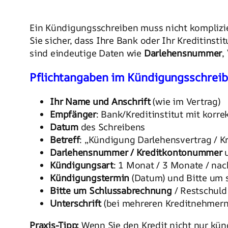
Ein Kündigungsschreiben muss nicht kompliziert
Sie sicher, dass Ihre Bank oder Ihr Kreditins
sind eindeutige Daten wie
Darlehensnummer
,
Pflichtangaben im Kündigungsschrei
Ihr Name und Anschrift
(wie im Vertrag)
Empfänger
: Bank/Kreditinstitut mit korre
Datum
des Schreibens
Betreff
: „Kündigung Darlehensvertrag / Kr
Darlehensnummer / Kreditkontonummer
u
Kündigungsart
: 1 Monat / 3 Monate / nac
Kündigungstermin
(Datum) und Bitte um s
Bitte um Schlussabrechnung
/ Restschuld
Unterschrift
(bei mehreren Kreditnehmern:
Praxis-Tipp:
Wenn Sie den Kredit nicht nur kü