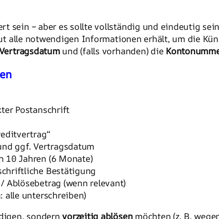
 sein – aber es sollte vollständig und eindeutig sei
titut alle notwendigen Informationen erhält, um die K
Vertragsdatum
und (falls vorhanden) die
Kontonumme
ben
kter Postanschrift
editvertrag“
nd ggf. Vertragsdatum
h 10 Jahren (6 Monate)
chriftliche Bestätigung
 / Ablösebetrag (wenn relevant)
 alle unterschreiben)
ndigen, sondern
vorzeitig ablösen
möchten (z. B. wege