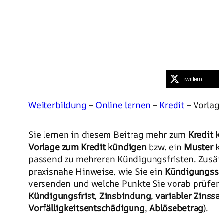
twittern
Weiterbildung
–
Online lernen
–
Kredit
– Vorla
Sie lernen in diesem Beitrag mehr zum
Kredit 
Vorlage zum Kredit kündigen
bzw. ein
Muster
k
passend zu mehreren Kündigungsfristen. Zusät
praxisnahe Hinweise, wie Sie ein
Kündigungss
versenden und welche Punkte Sie vorab prüfen s
Kündigungsfrist
,
Zinsbindung
,
variabler Zinss
Vorfälligkeitsentschädigung
,
Ablösebetrag
).