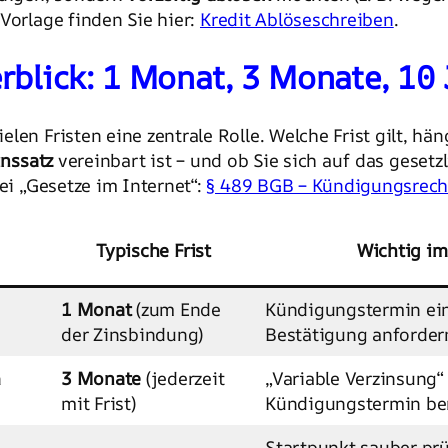
Vorlage finden Sie hier:
Kredit Ablöseschreiben
.
blick: 1 Monat, 3 Monate, 10 
len Fristen eine zentrale Rolle. Welche Frist gilt, hä
inssatz
vereinbart ist – und ob Sie sich auf das gese
ei „Gesetze im Internet“:
§ 489 BGB – Kündigungsrech
Typische Frist
Wichtig im
1 Monat
(zum Ende
Kündigungstermin ei
der Zinsbindung)
Bestätigung anforder
n
3 Monate
(jederzeit
„Variable Verzinsung“
mit Frist)
Kündigungstermin be
Startpunkt sauber pr