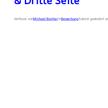
& Dritte Seite
Verfasst von
Michael Büchler
in
Bewerbung
Zuletzt geändert a