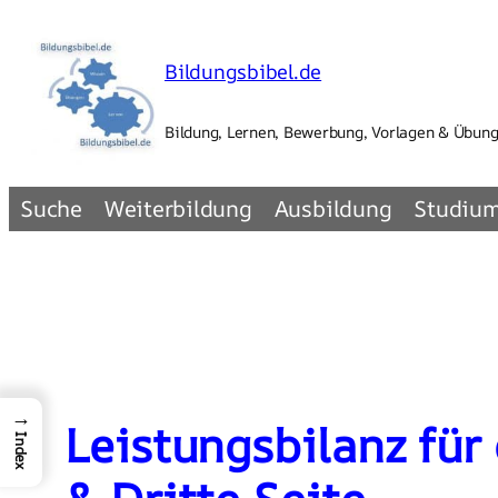
Zum
Inhalt
Bildungsbibel.de
springen
Bildung, Lernen, Bewerbung, Vorlagen & Übun
Suche
Weiterbildung
Ausbildung
Studiu
→
Leistungsbilanz für
Index