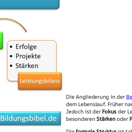
Die Angliederung in der
B
dem Lebenslauf. Früher nan
Jedoch ist der
Fokus
der Le
besonderen
Stärken
oder
P
Die
formale Struktur
ist ta