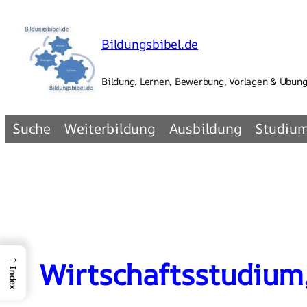
Zum
Inhalt
Bildungsbibel.de
springen
Bildung, Lernen, Bewerbung, Vorlagen & Übun
Suche
Weiterbildung
Ausbildung
Studiu
→
Wirtschaftsstudium
Index