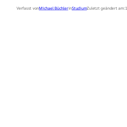
Verfasst von
Michael Büchler
in
Studium
Zuletzt geändert am:
1