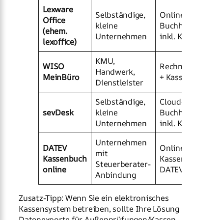
Lexware
Selbständige,
Online-
Office
kleine
Buchhaltung
(ehem.
Unternehmen
inkl. Kassenbuc
lexoffice)
KMU,
WISO
Rechnungswese
Handwerk,
MeinBüro
+ Kassenbuch
Dienstleister
Selbständige,
Cloud-
sevDesk
kleine
Buchhaltung
Unternehmen
inkl. Kassenbuc
Unternehmen
DATEV
Online-
mit
Kassenbuch
Kassenbuch im
Steuerberater-
online
DATEV-Umfeld
Anbindung
Zusatz-Tipp: Wenn Sie ein elektronisches
Kassensystem betreiben, sollte Ihre Lösung
Datenexporte für Außenprüfungen/Kassen-