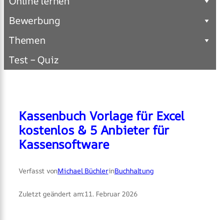
Online lernen
Bewerbung
Themen
Test – Quiz
Kassenbuch Vorlage für Excel
kostenlos & 5 Anbieter für
Kassensoftware
Verfasst von
Michael Büchler
in
Buchhaltung
Zuletzt geändert am:
11. Februar 2026