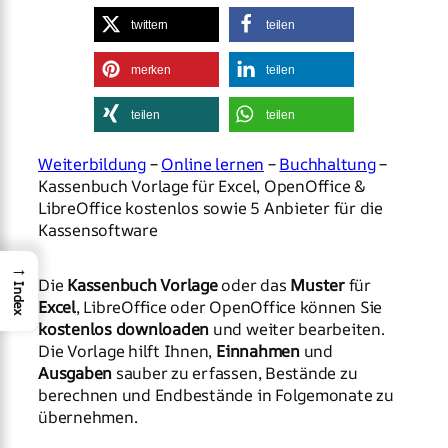
twittern
teilen
merken
teilen
teilen
teilen
Weiterbildung
–
Online lernen
–
Buchhaltung
–
Kassenbuch Vorlage für Excel, OpenOffice &
LibreOffice kostenlos sowie 5 Anbieter für die
Kassensoftware
→
Die
Kassenbuch Vorlage
oder das
Muster
für
Index
Excel
, LibreOffice oder OpenOffice können Sie
kostenlos downloaden
und weiter bearbeiten.
Die Vorlage hilft Ihnen,
Einnahmen
und
Ausgaben
sauber zu erfassen, Bestände zu
berechnen und Endbestände in Folgemonate zu
übernehmen.