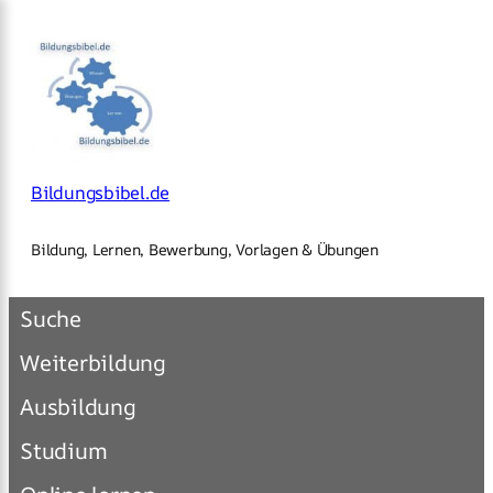
×
Zum
Inhalt
springen
Bildungsbibel.de
Bildung, Lernen, Bewerbung, Vorlagen & Übungen
Suche
Weiterbildung
Ausbildung
Studium