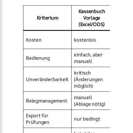
Kassenbuch
Kassenb
Kriterium
Vorlage
/ Kas
(Excel/ODS)
monatli
Kosten
kostenlos
Kaufpre
einfach, aber
oft komf
Bedienung
manuell
automat
kritisch
meist b
Unveränderbarkeit
(Änderungen
(Storno/
möglich)
manuell
Belegmanagement
häufig i
(Ablage nötig)
Export für
häufig 
nur bedingt
Prüfungen
K/DATEV