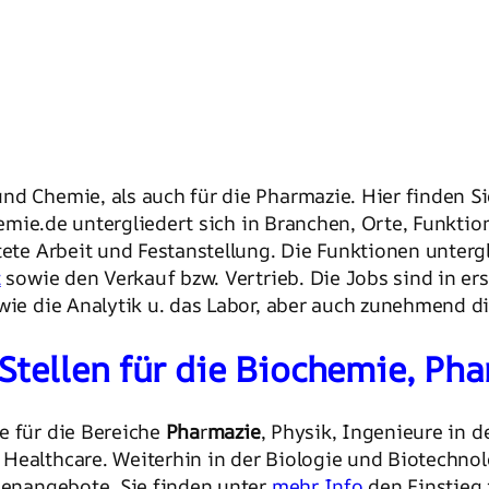
nd Chemie, als auch für die Pharmazie. Hier finden Si
emie.de untergliedert sich in Branchen, Orte, Funktion
tete Arbeit und Festanstellung. Die Funktionen untergl
t
sowie den Verkauf bzw. Vertrieb. Die Jobs sind in er
owie die Analytik u. das Labor, aber auch zunehmend d
Stellen für die Biochemie, Ph
e für die Bereiche
Pha
r
mazie
, Physik, Ingenieure in 
Healthcare. Weiterhin in der Biologie und Biotechnolo
llenangebote. Sie finden unter
mehr Info
den Einstieg