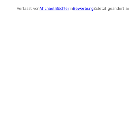
Verfasst von
Michael Büchler
in
Bewerbung
Zuletzt geändert a