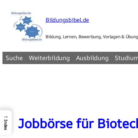
Zum
Inhalt
Bildungsbibel.de
springen
Bildung, Lernen, Bewerbung, Vorlagen & Übun
Suche
Weiterbildung
Ausbildung
Studiu
→
Jobbörse für Biotec
Index