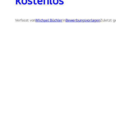
kostenlos
Verfasst von
Michael Büchler
in
Bewerbungsvorlagen
Zuletzt g