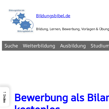
Zum
Inhalt
Bildungsbibel.de
springen
Bildung, Lernen, Bewerbung, Vorlagen & Übun
Suche
Weiterbildung
Ausbildung
Studiu
→
Bewerbung als Bila
Index