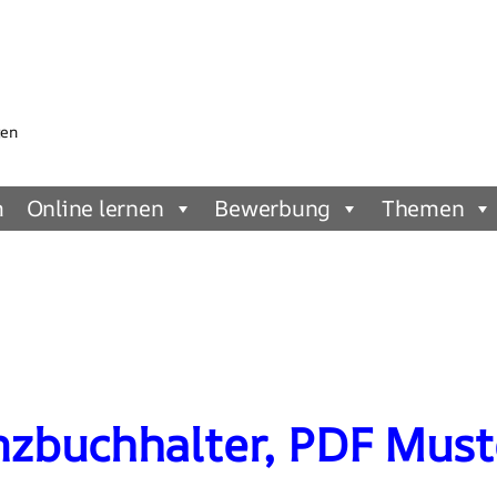
gen
m
Online lernen
Bewerbung
Themen
nzbuchhalter, PDF Must