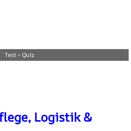
Test – Quiz
lege, Logistik &