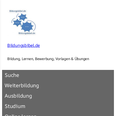
×
Zum
Inhalt
springen
Bildungsbibel.de
Bildung, Lernen, Bewerbung, Vorlagen & Übungen
Suche
Weiterbildung
Ausbildung
Studium