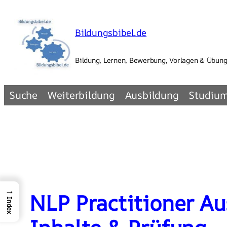
Zum
Inhalt
Bildungsbibel.de
springen
Bildung, Lernen, Bewerbung, Vorlagen & Übun
Suche
Weiterbildung
Ausbildung
Studiu
→
NLP Practitioner Au
Index