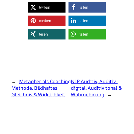
twittern
teilen
merken
teilen
teilen
teilen
←
Metapher als Coaching
NLP Auditiv, Auditiv-
Methode, Bildhaftes
digital, Auditiv tonal &
Gleichnis & Wirklichkeit
Wahrnehmung
→