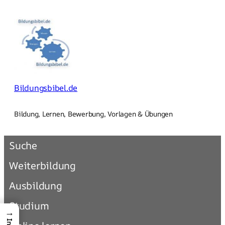
Zum
Inhalt
springen
Bildungsbibel.de
Bildung, Lernen, Bewerbung, Vorlagen & Übungen
Suche
Weiterbildung
Ausbildung
Studium
→