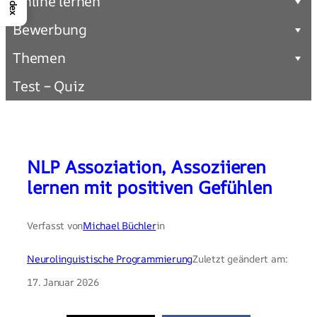
Index
Online lernen
Bewerbung
Themen
Test – Quiz
NLP Assoziation, Assoziieren
lernen mit positiven Gefühlen
Verfasst von
Michael Büchler
in
Neurolinguistische Programmierung
Zuletzt geändert am:
17. Januar 2026