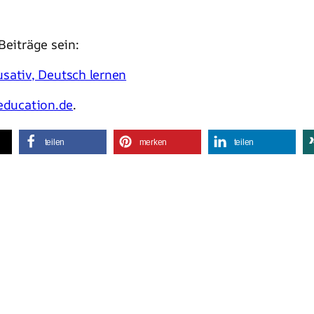
Beiträge sein:
usativ, Deutsch lernen
-education.de
.
teilen
merken
teilen