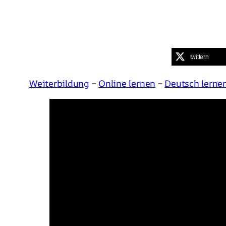
twittern
Weiterbildung
–
Online lernen
–
Deutsch lerne