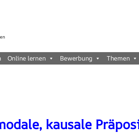
gen
m
Online lernen
Bewerbung
Themen
modale, kausale Präpos