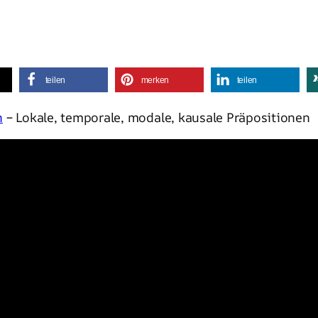
teilen
merken
teilen
n
– Lokale, temporale, modale, kausale Präpositionen