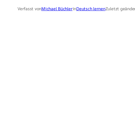
Verfasst von
Michael Büchler
in
Deutsch lernen
Zuletzt geände