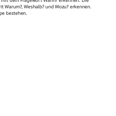
e mit dem Fragewort Wann? erkennen. Die
mit Warum?, Weshalb? und Wozu? erkennen.
ppe bestehen.