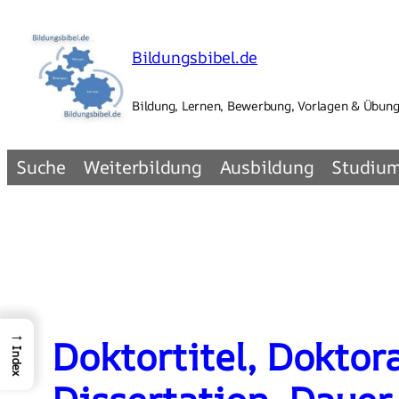
Zum
Inhalt
Bildungsbibel.de
springen
Bildung, Lernen, Bewerbung, Vorlagen & Übun
Suche
Weiterbildung
Ausbildung
Studiu
→
Doktortitel, Doktor
Index