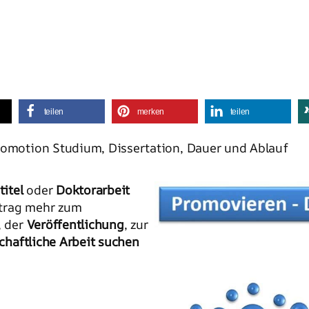
teilen
merken
teilen
Promotion Studium, Dissertation, Dauer und Ablauf
itel
oder
Doktorarbeit
itrag mehr zum
, der
Veröffentlichung
, zur
chaftliche Arbeit suchen