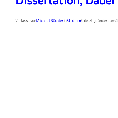
Dissertation, Dauer
Verfasst von
Michael Büchler
in
Studium
Zuletzt geändert am:
1