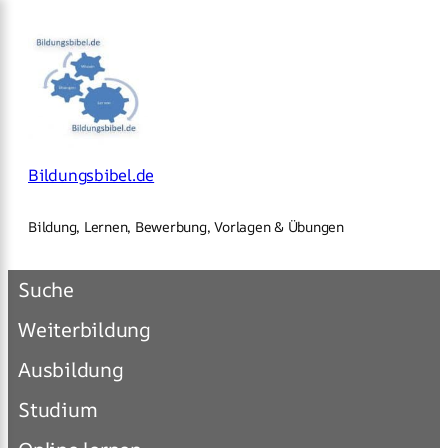
×
Zum
Inhalt
springen
Bildungsbibel.de
Bildung, Lernen, Bewerbung, Vorlagen & Übungen
Suche
Weiterbildung
Ausbildung
Studium