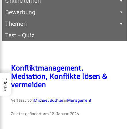
Online lernen
Bewerbung
Themen
Test – Quiz
Konfliktmanagement,
Mediation, Konflikte lösen &
→
vermeiden
Index
Verfasst von
Michael Büchler
in
Management
Zuletzt geändert am:
12. Januar 2026