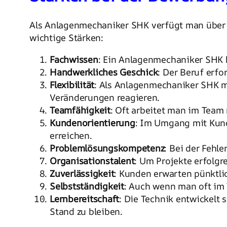
Als Anlagenmechaniker SHK verfügt man über e
wichtige Stärken:
Fachwissen
: Ein Anlagenmechaniker SHK h
Handwerkliches Geschick
: Der Beruf erf
Flexibilität
: Als Anlagenmechaniker SHK m
Veränderungen reagieren.
Teamfähigkeit
: Oft arbeitet man im Tea
Kundenorientierung
: Im Umgang mit Kunde
erreichen.
Problemlösungskompetenz
: Bei der Fehl
Organisationstalent
: Um Projekte erfolgr
Zuverlässigkeit
: Kunden erwarten pünktli
Selbstständigkeit
: Auch wenn man oft im
Lernbereitschaft
: Die Technik entwickelt 
Stand zu bleiben.