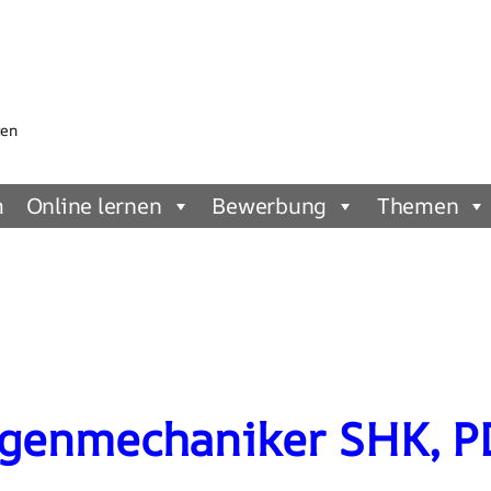
gen
m
Online lernen
Bewerbung
Themen
genmechaniker SHK, P