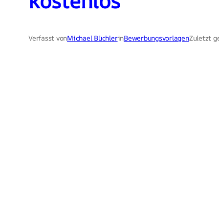
kostenlos
Verfasst von
Michael Büchler
in
Bewerbungsvorlagen
Zuletzt g