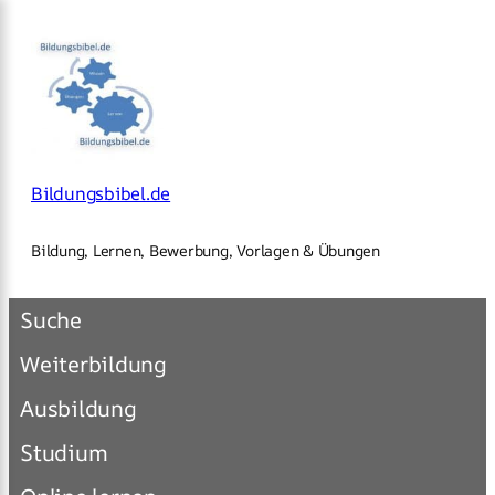
×
Zum
Inhalt
springen
Bildungsbibel.de
Bildung, Lernen, Bewerbung, Vorlagen & Übungen
Suche
Weiterbildung
Ausbildung
Studium