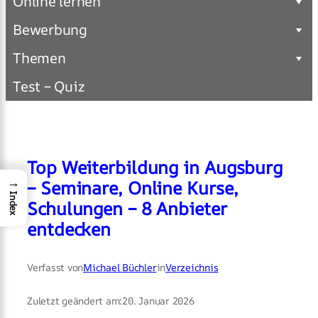
Online lernen
Bewerbung
Themen
Test – Quiz
Top Weiterbildung in Augsburg
→
– Seminare, Online Kurse,
Index
Schulungen – 8 Anbieter
entdecken
Verfasst von
Michael Büchler
in
Verzeichnis
Zuletzt geändert am:
20. Januar 2026