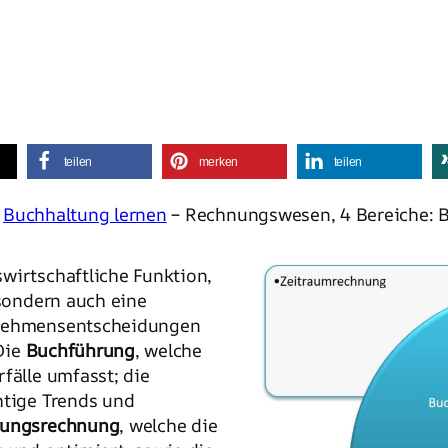
teilen
merken
teilen
–
Buchhaltung lernen
– Rechnungswesen, 4 Bereiche: Bu
swirtschaftliche Funktion,
 sondern auch eine
ernehmensentscheidungen
Die
Buchführung
, welche
fälle umfasst; die
htige Trends und
tungsrechnung
, welche die