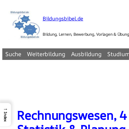
Zum
Inhalt
Bildungsbibel.de
springen
Bildung, Lernen, Bewerbung, Vorlagen & Übun
Suche
Weiterbildung
Ausbildung
Studiu
→
Rechnungswesen, 4 B
Index