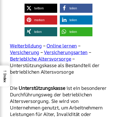
twittern
teilen
merken
teilen
teilen
teilen
Weiterbildung
–
Online lernen
–
Versicherung
–
Versicherungsarten
–
Betriebliche Altersvorsorge
–
Unterstützungskasse als Bestandteil der
→
betrieblichen Altersvorsorge
Index
Die
Unterstützungskasse
ist ein besonderer
Durchführungsweg der betrieblichen
Altersversorgung. Sie wird von
Unternehmen genutzt, um Arbeitnehmern
Leistungen für Alter, Invalidität oder