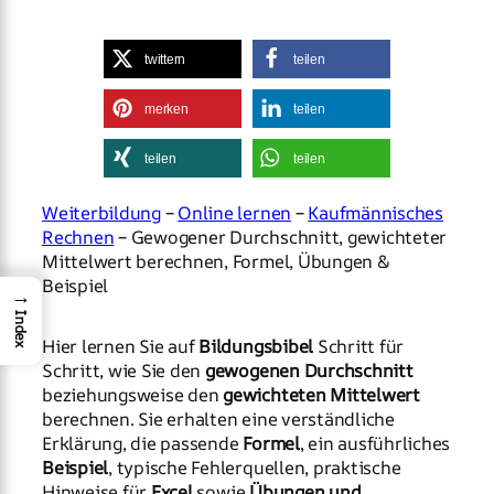
twittern
teilen
merken
teilen
teilen
teilen
Weiterbildung
–
Online lernen
–
Kaufmännisches
Rechnen
– Gewogener Durchschnitt, gewichteter
Mittelwert berechnen, Formel, Übungen &
Beispiel
→
Index
Hier lernen Sie auf
Bildungsbibel
Schritt für
Schritt, wie Sie den
gewogenen Durchschnitt
beziehungsweise den
gewichteten Mittelwert
berechnen. Sie erhalten eine verständliche
Erklärung, die passende
Formel
, ein ausführliches
Beispiel
, typische Fehlerquellen, praktische
Hinweise für
Excel
sowie
Übungen und