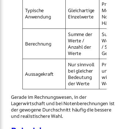
Preise,
Typische
Gleichartige
Mengen,
Anwendung
Einzelwerte
Noten, Antei
Häufigkeite
Summe der
Summe aus
Werte /
Wert × Gewi
Berechnung
Anzahl der
/ Summe der
Werte
Gewichte
Nur sinnvoll
Praxisnäher 
bei gleicher
unterschiedl
Aussagekraft
Bedeutung
wichtigen
der Werte
Werten
Gerade im Rechnungswesen, in der
Lagerwirtschaft und bei Notenberechnungen ist
der gewogene Durchschnitt häufig die bessere
und realistischere Wahl.