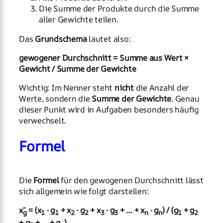
Die Summe der Produkte durch die Summe
aller Gewichte teilen.
Das
Grundschema
lautet also:
gewogener Durchschnitt = Summe aus Wert ×
Gewicht / Summe der Gewichte
Wichtig: Im Nenner steht
nicht
die Anzahl der
Werte, sondern die
Summe der Gewichte
. Genau
dieser Punkt wird in Aufgaben besonders häufig
verwechselt.
Formel
Die
Formel
für den gewogenen Durchschnitt lässt
sich allgemein wie folgt darstellen:
x̄
= (x
· g
+ x
· g
+ x
· g
+ … + x
· g
) / (g
+ g
g
1
1
2
2
3
3
n
n
1
2
+ g
+ … + g
)