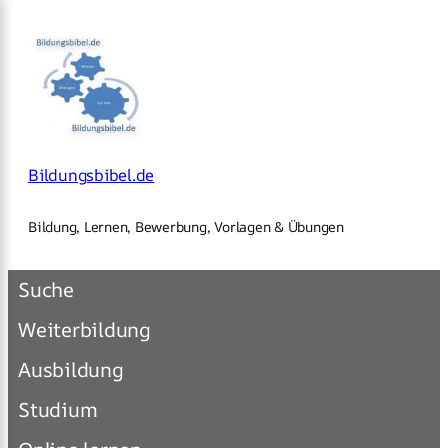
×
Zum
Inhalt
springen
Bildungsbibel.de
Bildung, Lernen, Bewerbung, Vorlagen & Übungen
Suche
Weiterbildung
Ausbildung
Studium