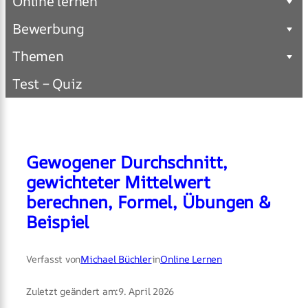
Online lernen
Bewerbung
Themen
Test – Quiz
Gewogener Durchschnitt,
gewichteter Mittelwert
berechnen, Formel, Übungen &
Beispiel
Verfasst von
Michael Büchler
in
Online Lernen
Zuletzt geändert am:
9. April 2026