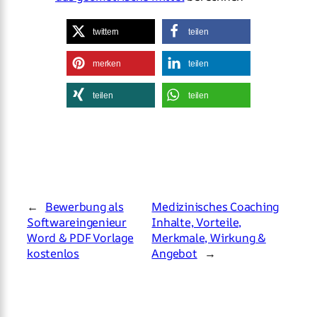
twittern
teilen
merken
teilen
teilen
teilen
←
Bewerbung als
Medizinisches Coaching
Softwareingenieur
Inhalte, Vorteile,
Word & PDF Vorlage
Merkmale, Wirkung &
kostenlos
Angebot
→