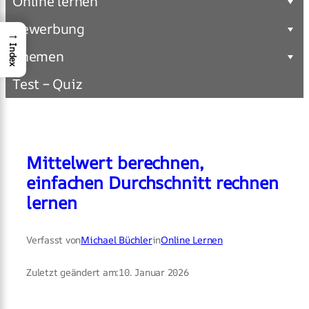
Online lernen
Bewerbung
→
Index
Themen
Test – Quiz
Mittelwert berechnen,
einfachen Durchschnitt rechnen
lernen
Verfasst von
Michael Büchler
in
Online Lernen
Zuletzt geändert am:
10. Januar 2026