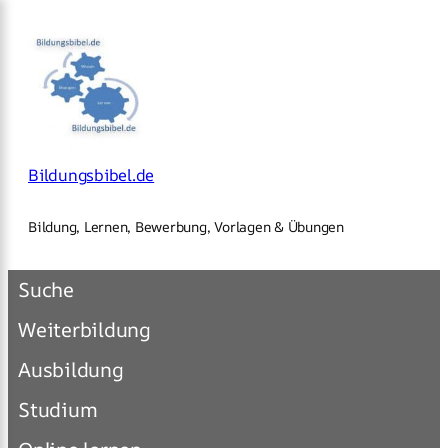
×
Zum
Inhalt
springen
Bildungsbibel.de
Bildung, Lernen, Bewerbung, Vorlagen & Übungen
Suche
Weiterbildung
Ausbildung
Studium