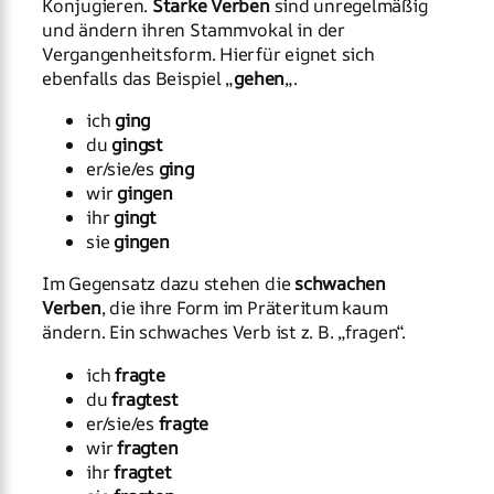
Konjugieren.
Starke Verben
sind unregelmäßig
und ändern ihren Stammvokal in der
Vergangenheitsform. Hierfür eignet sich
ebenfalls das Beispiel „
gehen
„.
ich
ging
du
gingst
er/sie/es
ging
wir
gingen
ihr
gingt
sie
gingen
Im Gegensatz dazu stehen die
schwachen
Verben
, die ihre Form im Präteritum kaum
ändern. Ein schwaches Verb ist z. B. „fragen“.
ich
fragte
du
fragtest
er/sie/es
fragte
wir
fragten
ihr
fragtet