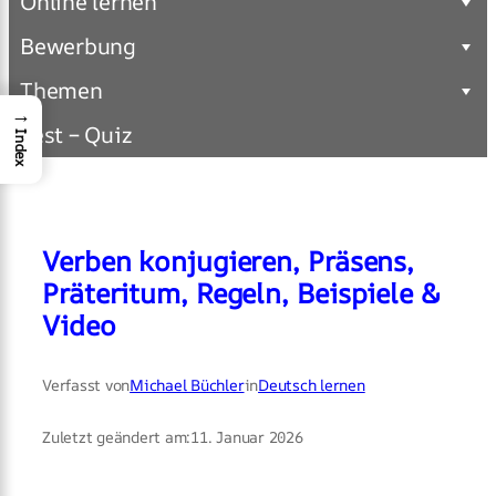
Online lernen
Bewerbung
Themen
→
Test – Quiz
Index
Verben konjugieren, Präsens,
Präteritum, Regeln, Beispiele &
Video
Verfasst von
Michael Büchler
in
Deutsch lernen
Zuletzt geändert am:
11. Januar 2026