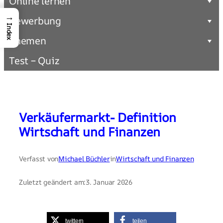
Online lernen
→
Bewerbung
Index
Themen
Test – Quiz
Verkäufermarkt- Definition
Wirtschaft und Finanzen
Verfasst von
Michael Büchler
in
Wirtschaft und Finanzen
Zuletzt geändert am:
3. Januar 2026
twittern
teilen