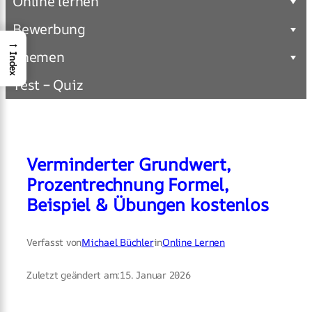
Online lernen
Bewerbung
→
Themen
Index
Test – Quiz
Verminderter Grundwert,
Prozentrechnung Formel,
Beispiel & Übungen kostenlos
Verfasst von
Michael Büchler
in
Online Lernen
Zuletzt geändert am:
15. Januar 2026