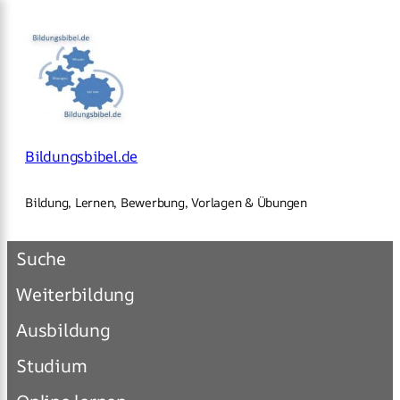
×
Zum
Inhalt
springen
Bildungsbibel.de
Bildung, Lernen, Bewerbung, Vorlagen & Übungen
Suche
Weiterbildung
Ausbildung
Studium