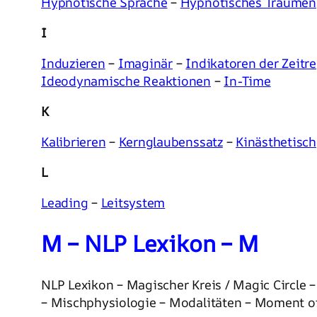
Hypnotische Sprache
–
Hypnotisches Träumen
I
Induzieren
–
Imaginär
–
Indikatoren der Zeitr
Ideodynamische Reaktionen
–
In-Time
K
Kalibrieren
–
Kernglaubenssatz
–
Kinästhetisch
L
Leading
–
Leitsystem
M – NLP Lexikon – M
NLP Lexikon – Magischer Kreis / Magic Circl
– Mischphysiologie – Modalitäten – Moment of 