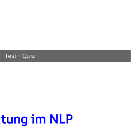
Test – Quiz
utung im NLP