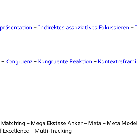
epräsentation
–
Indirektes assoziatives Fokussieren
–
–
Kongruenz
–
Kongruente Reaktion
–
Kontextrefram
e – Matching – Mega Ekstase Anker – Meta – Meta Mod
Excellence – Multi-Tracking –