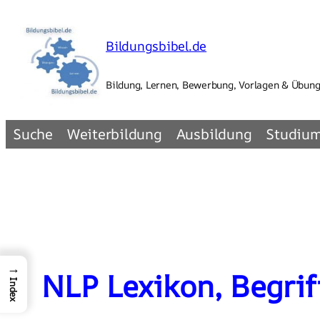
Zum
Inhalt
Bildungsbibel.de
springen
Bildung, Lernen, Bewerbung, Vorlagen & Übun
Suche
Weiterbildung
Ausbildung
Studiu
→
NLP Lexikon, Begrif
Index