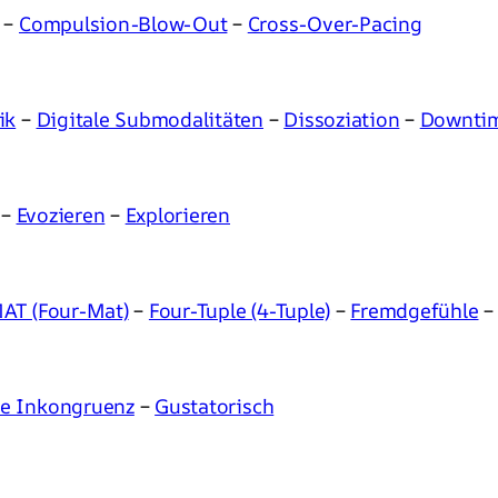
–
Compulsion-Blow-Out
–
Cross-Over-Pacing
ik
–
Digitale Submodalitäten
–
Dissoziation
–
Downti
–
Evozieren
–
Explorieren
AT (Four-Mat)
–
Four-Tuple (4-Tuple)
–
Fremdgefühle
ge Inkongruenz
–
Gustatorisch