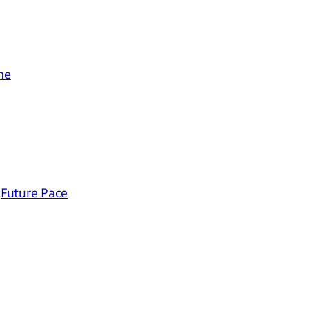
me
–
Future Pace