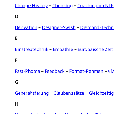
Change History
–
Chunking
–
Coaching im NLP
D
Derivation
–
Designer-Swish
–
Diamond-Techn
E
Einstreutechnik
–
Empathie
–
Europäische Zeit
F
Fast-Phobia
–
Feedback
–
Format-Rahmen
–
4M
G
Generalisierung
–
Glaubenssätze
–
Gleichzeiti
H