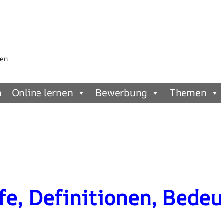
gen
m
Online lernen
Bewerbung
Themen
fe, Definitionen, Bede