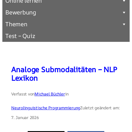
Online lernen
Bewerbung
Themen
Test – Quiz
Analoge Submodalitäten – NLP
Lexikon
Verfasst von
Michael Büchler
in
Neurolinguistische Programmierung
Zuletzt geändert am:
7. Januar 2026