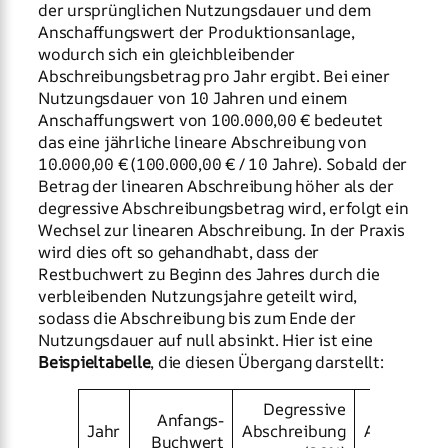
der ursprünglichen Nutzungsdauer und dem
Anschaffungswert der Produktionsanlage,
wodurch sich ein gleichbleibender
Abschreibungsbetrag pro Jahr ergibt. Bei einer
Nutzungsdauer von 10 Jahren und einem
Anschaffungswert von 100.000,00 € bedeutet
das eine jährliche lineare Abschreibung von
10.000,00 € (100.000,00 € / 10 Jahre). Sobald der
Betrag der linearen Abschreibung höher als der
degressive Abschreibungsbetrag wird, erfolgt ein
Wechsel zur linearen Abschreibung. In der Praxis
wird dies oft so gehandhabt, dass der
Restbuchwert zu Beginn des Jahres durch die
verbleibenden Nutzungsjahre geteilt wird,
sodass die Abschreibung bis zum Ende der
Nutzungsdauer auf null absinkt. Hier ist eine
Beispieltabelle
, die diesen Übergang darstellt:
Degressive
Line
Anfangs-
Jahr
Abschreibung
Abschreib
Buchwert