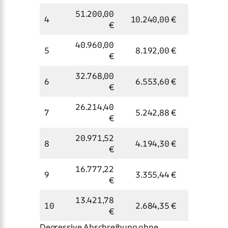
51.200,00
4
10.240,00 €
59.040,0
€
40.960,00
5
8.192,00 €
67.232,0
€
32.768,00
6
6.553,60 €
73.785,6
€
26.214,40
7
5.242,88 €
79.028,4
€
20.971,52
8
4.194,30 €
83.222,7
€
16.777,22
9
3.355,44 €
86.578,2
€
13.421,78
10
2.684,35 €
89.262,5
€
Degressive Abschreibung ohne