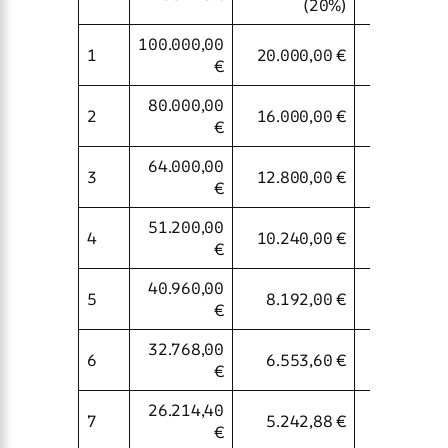
(20%)
(ab Jahr
100.000,00
1
20.000,00 €
€
80.000,00
2
16.000,00 €
€
64.000,00
3
12.800,00 €
€
51.200,00
4
10.240,00 €
€
40.960,00
5
8.192,00 €
€
32.768,00
6
6.553,60 €
6.553,6
€
26.214,40
7
5.242,88 €
6.553,6
€