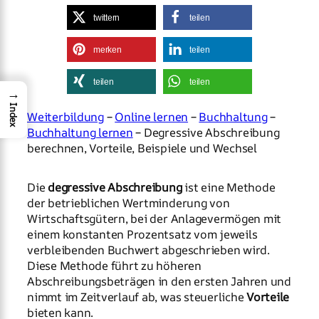
twittern
teilen
merken
teilen
teilen
teilen
→
Index
Weiterbildung
–
Online lernen
–
Buchhaltung
–
Buchhaltung lernen
– Degressive Abschreibung
berechnen, Vorteile, Beispiele und Wechsel
Die
degressive Abschreibung
ist eine Methode
der betrieblichen Wertminderung von
Wirtschaftsgütern, bei der Anlagevermögen mit
einem konstanten Prozentsatz vom jeweils
verbleibenden Buchwert abgeschrieben wird.
Diese Methode führt zu höheren
Abschreibungsbeträgen in den ersten Jahren und
nimmt im Zeitverlauf ab, was steuerliche
Vorteile
bieten kann.