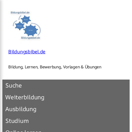
×
Zum
Inhalt
springen
Bildungsbibel.de
Bildung, Lernen, Bewerbung, Vorlagen & Übungen
Suche
Weiterbildung
Ausbildung
Studium