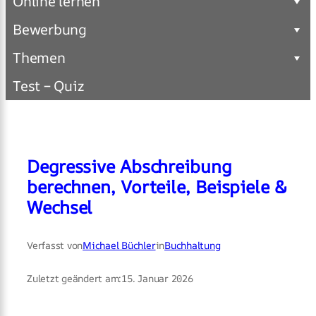
Online lernen
Bewerbung
Themen
Test – Quiz
Degressive Abschreibung
berechnen, Vorteile, Beispiele &
Wechsel
Verfasst von
Michael Büchler
in
Buchhaltung
Zuletzt geändert am:
15. Januar 2026