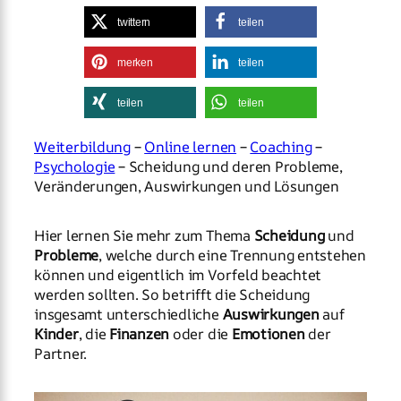
twittern
teilen
merken
teilen
teilen
teilen
Weiterbildung
–
Online lernen
–
Coaching
–
Psychologie
– Scheidung und deren Probleme,
Veränderungen, Auswirkungen und Lösungen
Hier lernen Sie mehr zum Thema
Scheidung
und
Probleme
, welche durch eine Trennung entstehen
können und eigentlich im Vorfeld beachtet
werden sollten. So betrifft die Scheidung
insgesamt unterschiedliche
Auswirkungen
auf
Kinder
, die
Finanzen
oder die
Emotionen
der
Partner.