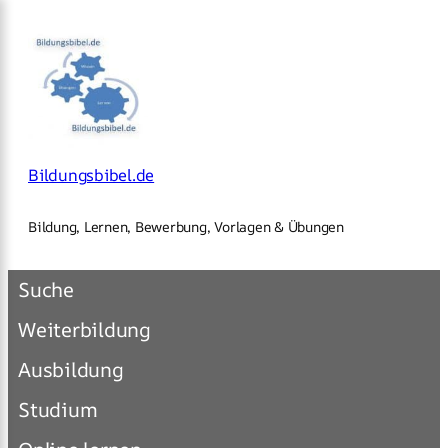
×
Zum
Inhalt
springen
Bildungsbibel.de
Bildung, Lernen, Bewerbung, Vorlagen & Übungen
Suche
Weiterbildung
Ausbildung
Studium