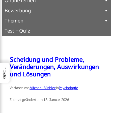
Online lernen
Bewerbung
Themen
Test – Quiz
Scheidung und Probleme,
Veränderungen, Auswirkungen
→
und Lösungen
Index
Verfasst von
Michael Büchler
in
Psychologie
Zuletzt geändert am:
18. Januar 2026