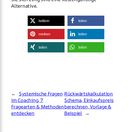
Alternative.
twittern
teilen
merken
teilen
teilen
teilen
←
Systemische Fragen
Rückwärtskalkulation
im Coaching, 7
Schema, Einkaufspreis
Fragearten & Methoden
berechnen, Vorlage &
entdecken
Beispiel
→