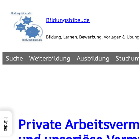
Zum
Inhalt
Bildungsbibel.de
springen
Bildung, Lernen, Bewerbung, Vorlagen & Übun
Suche
Weiterbildung
Ausbildung
Studiu
→
Private Arbeitsverm
Index