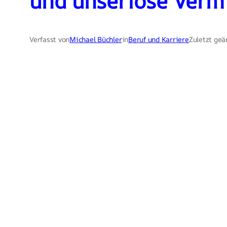
und unseriöse Vermi
Verfasst von
Michael Büchler
in
Beruf und Karriere
Zuletzt geä