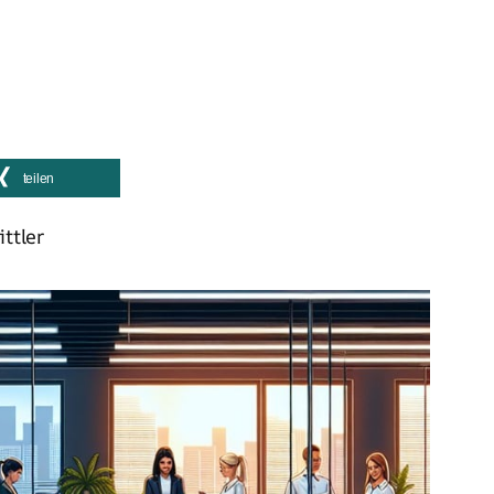
teilen
ttler