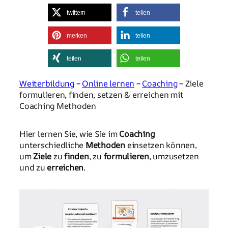
twittern
teilen
merken
teilen
teilen
teilen
Weiterbildung
–
Online lernen
–
Coaching
– Ziele
formulieren, finden, setzen & erreichen mit
Coaching Methoden
Hier lernen Sie, wie Sie im
Coaching
unterschiedliche
Methoden
einsetzen können,
um
Ziele
zu
finden
, zu
formulieren
, umzusetzen
und zu
erreichen
.