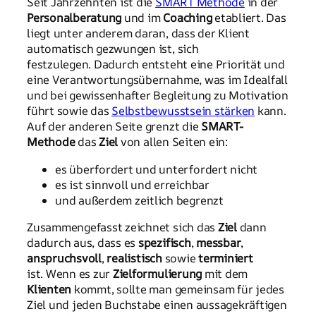
Seit Jahrzehnten ist die
SMART Methode
in der
Personalberatung
und im
Coaching
etabliert. Das
liegt unter anderem daran, dass der Klient
automatisch gezwungen ist, sich
festzulegen. Dadurch entsteht eine Priorität und
eine Verantwortungsübernahme, was im Idealfall
und bei gewissenhafter Begleitung zu Motivation
führt sowie das
Selbstbewusstsein stärken
kann.
Auf der anderen Seite grenzt die
SMART-
Methode
das
Ziel
von allen Seiten ein:
es überfordert und unterfordert nicht
es ist sinnvoll und erreichbar
und außerdem zeitlich begrenzt
Zusammengefasst zeichnet sich das
Ziel
dann
dadurch aus, dass es
spezifisch
,
messbar
,
anspruchsvoll
,
realistisch
sowie
terminiert
ist. Wenn es zur
Zielformulierung
mit dem
Klienten
kommt, sollte man gemeinsam für jedes
Ziel und jeden Buchstabe einen aussagekräftigen