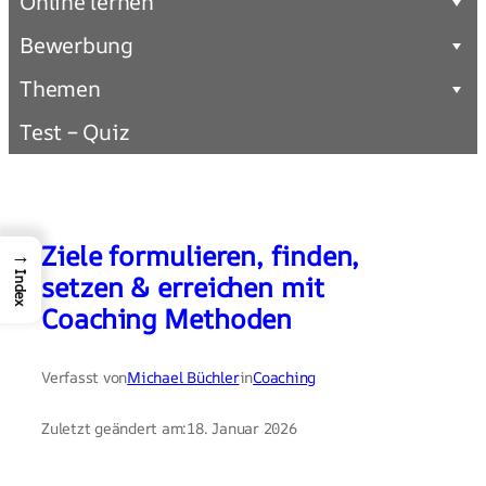
Online lernen
Bewerbung
Themen
Test – Quiz
Ziele formulieren, finden,
→
setzen & erreichen mit
Index
Coaching Methoden
Verfasst von
Michael Büchler
in
Coaching
Zuletzt geändert am:
18. Januar 2026