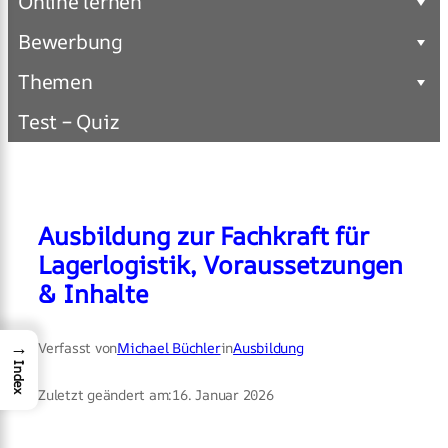
Online lernen
Bewerbung
Themen
Test – Quiz
Ausbildung zur Fachkraft für
Lagerlogistik, Voraussetzungen
& Inhalte
→
Verfasst von
Michael Büchler
in
Ausbildung
Index
Zuletzt geändert am:
16. Januar 2026