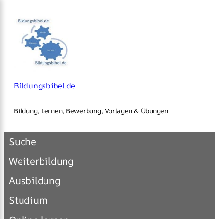
×
Zum
Inhalt
springen
Bildungsbibel.de
Bildung, Lernen, Bewerbung, Vorlagen & Übungen
Suche
Weiterbildung
Ausbildung
Studium