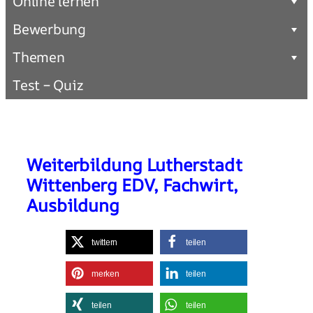
Online lernen
Bewerbung
Themen
Test – Quiz
Weiterbildung Lutherstadt
Wittenberg EDV, Fachwirt,
Ausbildung
twittern
teilen
merken
teilen
teilen
teilen