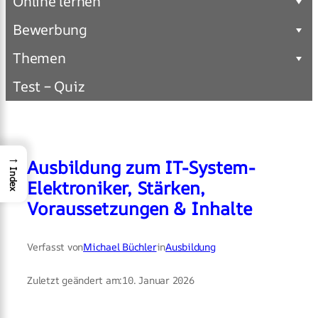
Online lernen
Bewerbung
Themen
Test – Quiz
→
Ausbildung zum IT-System-
Index
Elektroniker, Stärken,
Voraussetzungen & Inhalte
Verfasst von
Michael Büchler
in
Ausbildung
Zuletzt geändert am:
10. Januar 2026