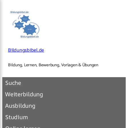
×
Zum
Inhalt
springen
Bildungsbibel.de
Bildung, Lernen, Bewerbung, Vorlagen & Übungen
Suche
Weiterbildung
Ausbildung
Studium