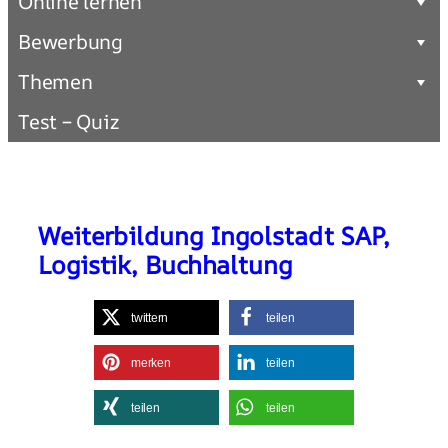
Online lernen
Bewerbung
Themen
Test – Quiz
Weiterbildung Ingolstadt SAP,
Logistik, Buchhaltung
twittern
teilen
merken
teilen
teilen
teilen