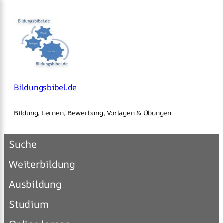
×
Zum
Inhalt
springen
Bildungsbibel.de
Bildung, Lernen, Bewerbung, Vorlagen & Übungen
Suche
Weiterbildung
Ausbildung
Studium