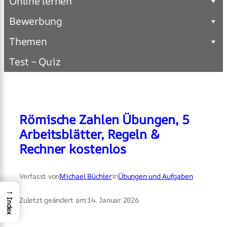
Online lernen
Bewerbung
Themen
Test – Quiz
Römische Zahlen Übungen, 5
Arbeitsblätter, Regeln &
Rechner kostenlos
Verfasst von
Michael Büchler
in
Übungen und Aufgaben
→
Zuletzt geändert am:
14. Januar 2026
Index