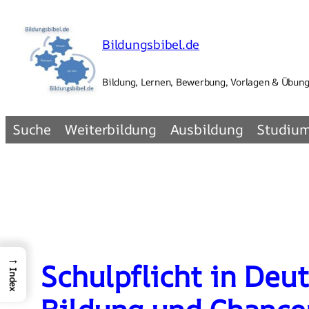
Zum
Inhalt
Bildungsbibel.de
springen
Bildung, Lernen, Bewerbung, Vorlagen & Übun
Suche
Weiterbildung
Ausbildung
Studiu
→
Schulpflicht in Deu
Index