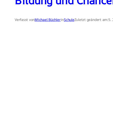
Bildung und Chance
Verfasst von
Michael Büchler
in
Schule
Zuletzt geändert am:
5.